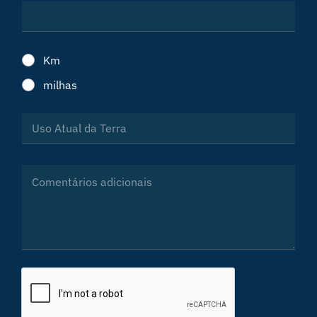
Km
milhas