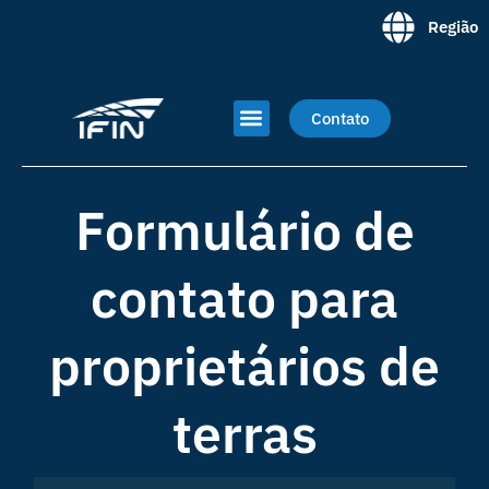
Skip
Região
to
content
Menu
Contato
NOSSO MODELO
TORNE-SE PARCEIRO
SOBRE NÓS
Formulário de
contato para
proprietários de
terras